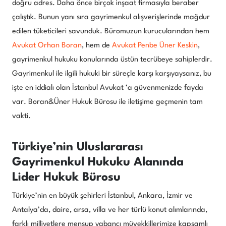
doğru adres. Daha önce birçok inşaat firmasıyla beraber
çalıştık. Bunun yanı sıra gayrimenkul alışverişlerinde mağdur
edilen tüketicileri savunduk. Büromuzun kurucularından hem
Avukat Orhan Boran
, hem de
Avukat Penbe Üner Keskin
,
gayrimenkul hukuku konularında üstün tecrübeye sahiplerdir.
Gayrimenkul ile ilgili hukuki bir süreçle karşı karşıyaysanız, bu
işte en iddialı olan İstanbul Avukat ‘a güvenmenizde fayda
var. Boran&Üner Hukuk Bürosu ile iletişime geçmenin tam
vakti.
Türkiye’nin Uluslararası
Gayrimenkul Hukuku Alanında
Lider Hukuk Bürosu
Türkiye’nin en büyük şehirleri İstanbul, Ankara, İzmir ve
Antalya’da, daire, arsa, villa ve her türlü konut alımlarında,
farklı milliyetlere mensup yabancı müvekkillerimize kapsamlı