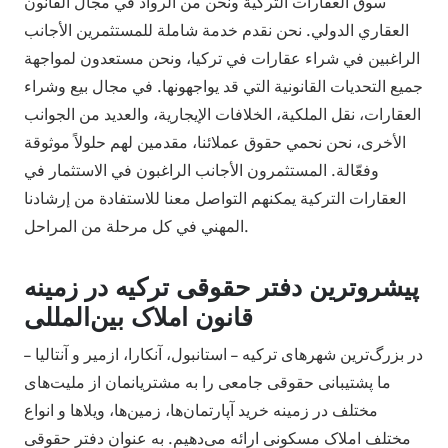
سوق العقارات التركية ونحن من الرواد في مجال القانون
العقاري الدولي. نحن نقدم خدمة شاملة للمستثمرين الأجانب
الراغبين في شراء عقارات في تركيا، ونحن مستعدون لمواجهة
جميع التحديات القانونية التي قد يواجهونها. في مجال بيع وشراء
العقارات، نقل الملكية، الخلافات الإيجارية، والعديد من الجوانب
الأخرى، نحن نحمي حقوق عملائنا، مقدمين لهم حلولاً موثوقة
وفعّالة. المستثمرون الأجانب الراغبون في الاستثمار في
العقارات التركية يمكنهم التواصل معنا للاستفادة من إرشادنا
المهني في كل مرحلة من المراحل.
پیشروترین دفتر حقوقی ترکیه در زمینه
قانون املاک بین‌المللی
در بزرگ‌ترین شهرهای ترکیه – استانبول، آنکارا، ازمیر و آنتالیا –
ما پشتیبانی حقوقی جامعی را به مشتریانمان از ملیت‌های
مختلف در زمینه خرید آپارتمان‌ها، زمین‌ها، ویلاها و انواع
مختلف املاک مسکونی ارائه می‌دهیم. به عنوان دفتر حقوقی