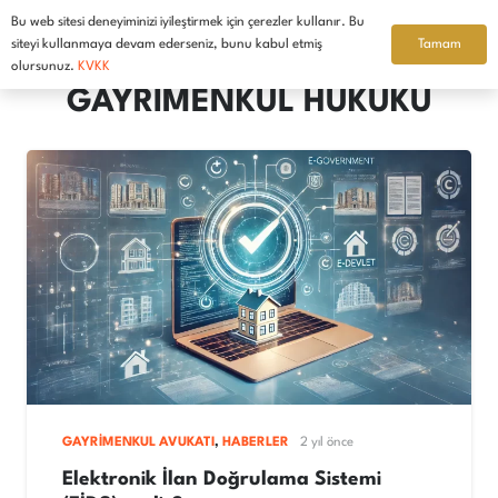
Bu web sitesi deneyiminizi iyileştirmek için çerezler kullanır. Bu
Türkçe
Tamam
siteyi kullanmaya devam ederseniz, bunu kabul etmiş
olursunuz.
KVKK
GAYRİMENKUL HUKUKU
GAYRIMENKUL AVUKATI
,
HABERLER
2 yıl önce
Elektronik İlan Doğrulama Sistemi