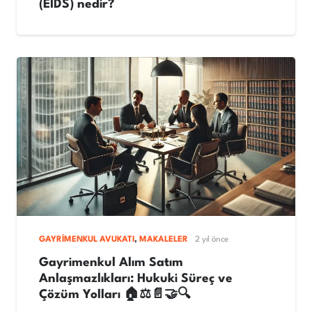
(EİDS) nedir?
GAYRIMENKUL AVUKATI
,
MAKALELER
2 yıl önce
Gayrimenkul Alım Satım
Anlaşmazlıkları: Hukuki Süreç ve
Çözüm Yolları 🏠⚖️📄🤝🔍