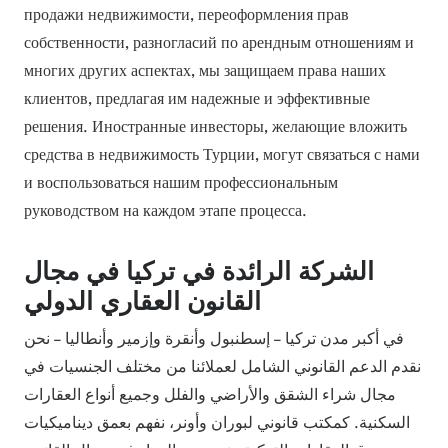
продажи недвижимости, переоформления прав
собственности, разногласий по арендным отношениям и
многих других аспектах, мы защищаем права наших
клиентов, предлагая им надежные и эффективные
решения. Иностранные инвесторы, желающие вложить
средства в недвижимость Турции, могут связаться с нами
и воспользоваться нашим профессиональным
руководством на каждом этапе процесса.
الشركة الرائدة في تركيا في مجال
القانون العقاري الدولي
في أكبر مدن تركيا – إسطنبول وأنقرة وإزمير وأنطاليا – نحن
نقدم الدعم القانوني الشامل لعملائنا من مختلف الجنسيات في
مجال شراء الشقق والأراضي والفلل وجميع أنواع العقارات
السكنية. كمكتب قانوني لبوران وأونر، نفهم بعمق ديناميكيات