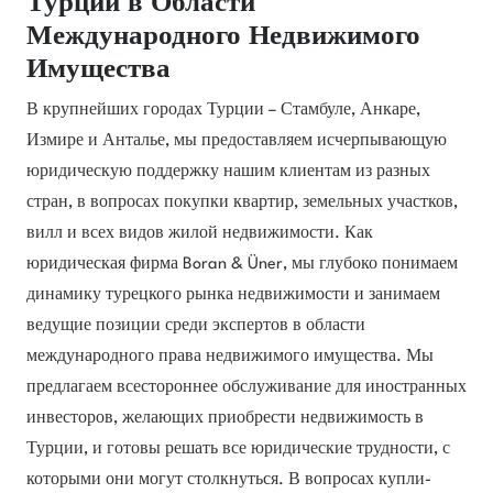
Турции в Области
Международного Недвижимого
Имущества
В крупнейших городах Турции – Стамбуле, Анкаре,
Измире и Анталье, мы предоставляем исчерпывающую
юридическую поддержку нашим клиентам из разных
стран, в вопросах покупки квартир, земельных участков,
вилл и всех видов жилой недвижимости. Как
юридическая фирма Boran & Üner, мы глубоко понимаем
динамику турецкого рынка недвижимости и занимаем
ведущие позиции среди экспертов в области
международного права недвижимого имущества. Мы
предлагаем всестороннее обслуживание для иностранных
инвесторов, желающих приобрести недвижимость в
Турции, и готовы решать все юридические трудности, с
которыми они могут столкнуться. В вопросах купли-