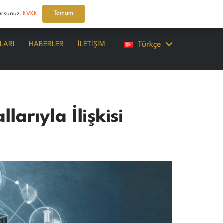
Tamam
lursunuz.
KVKK
Türkçe
LARI
HABERLER
İLETİŞİM
rıyla İlişkisi