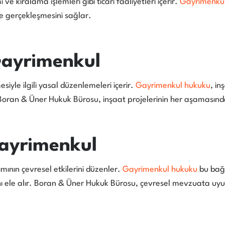
e kiralama işlemleri gibi ticari faaliyetleri içerir.
Gayrimenku
de gerçekleşmesini sağlar.
Gayrimenkul
siyle ilgili yasal düzenlemeleri içerir.
Gayrimenkul hukuku
, in
Boran & Üner Hukuk Bürosu, inşaat projelerinin her aşamasında
ayrimenkul
ının çevresel etkilerini düzenler.
Gayrimenkul hukuku
bu bağ
nı ele alır. Boran & Üner Hukuk Bürosu, çevresel mevzuata u