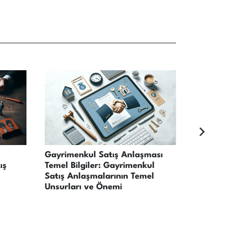
Gayrimenkul Satış Anlaşması
Gayrime
ış
Temel Bilgiler: Gayrimenkul
Kamulaş
Satış Anlaşmalarının Temel
Unsurları ve Önemi