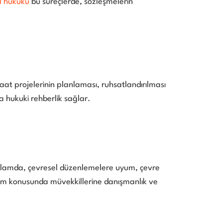
l hukuku
bu süreçlerde, sözleşmelerin
şaat projelerinin planlaması, ruhsatlandırılması
 hukuki rehberlik sağlar.
lamda, çevresel düzenlemelere uyum, çevre
yum konusunda müvekkillerine danışmanlık ve