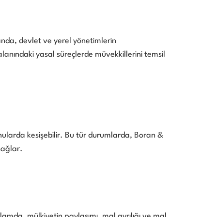
landa, devlet ve yerel yönetimlerin
anındaki yasal süreçlerde müvekkillerini temsil
onularda kesişebilir. Bu tür durumlarda, Boran &
sağlar.
amda, mülkiyetin paylaşımı, mal ayrılığı ve mal