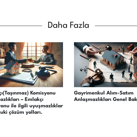
Daha Fazla
ı(Taşınmaz) Komisyonu
Gayrimenkul Alım-Satım
zlıkları – Emlakçı
Anlaşmazlıkları Genel Bak
onu ile ilgili uyuşmazlıklar
uki çözüm yolları.