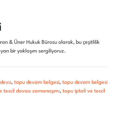
i
ran & Üner Hukuk Bürosu olarak, bu çeşitlilik
an bir yaklaşım sergiliyoruz.
ndevu
,
tapu devam belgesi
,
tapu devam belgesi
ve tescil davası zamanaşımı
,
tapu iptali ve tescil