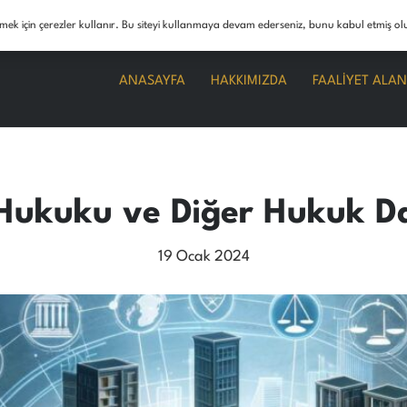
info@boranunerhukuk.com
tirmek için çerezler kullanır. Bu siteyi kullanmaya devam ederseniz, bunu kabul etmiş o
ANASAYFA
HAKKIMIZDA
FAALİYET ALAN
ukuku ve Diğer Hukuk Dalla
19 Ocak 2024