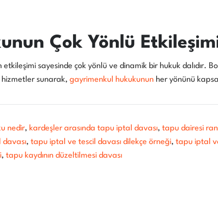
nun Çok Yönlü Etkileşim
etkileşimi sayesinde çok yönlü ve dinamik bir hukuk dalıdır. Bo
i hizmetler sunarak,
gayrimenkul hukukunun
her yönünü kapsay
u nedir
,
kardeşler arasında tapu iptal davası
,
tapu dairesi ra
l davası
,
tapu iptal ve tescil davası dilekçe örneği
,
tapu iptal 
i
,
tapu kaydının düzeltilmesi davası