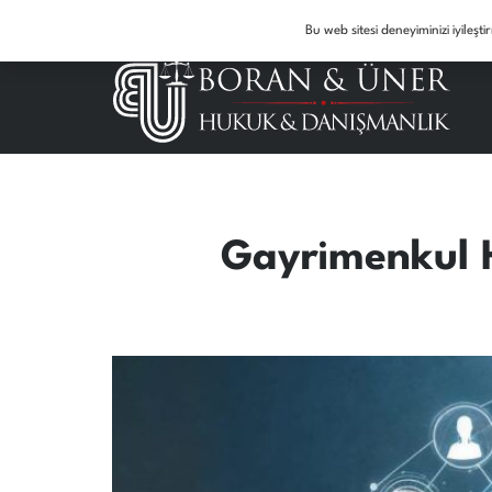
Acil Avukat Desteği: 05327016501 – 05334975037
Bu web sitesi deneyiminizi iyileş
Gayrimenkul H