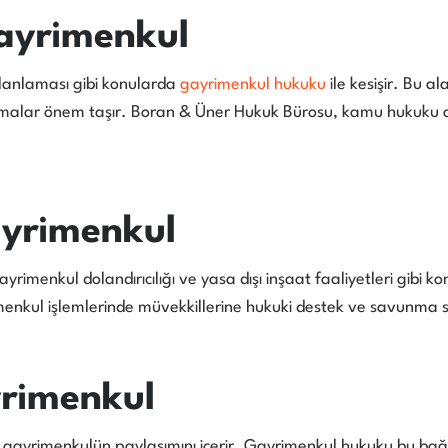
ayrimenkul
lanlaması gibi konularda
gayrimenkul hukuku
ile kesişir. Bu a
lamalar önem taşır. Boran & Üner Hukuk Bürosu, kamu hukuku al
yrimenkul
rimenkul dolandırıcılığı ve yasa dışı inşaat faaliyetleri gibi k
imenkul işlemlerinde müvekkillerine hukuki destek ve savunma 
yrimenkul
gayrimenkulün paylaşımını içerir. Gayrimenkul hukuku bu bağl