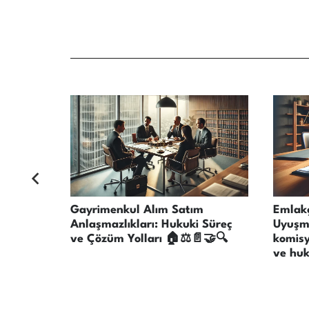
ma
Gayrimenkul Alım Satım
Emlakç
Anlaşmazlıkları: Hukuki Süreç
Uyuşma
ve Çözüm Yolları 🏠⚖️📄🤝🔍
komisy
ve huk