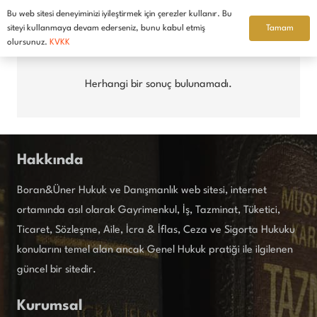
Bu web sitesi deneyiminizi iyileştirmek için çerezler kullanır. Bu
Türkçe
Tamam
siteyi kullanmaya devam ederseniz, bunu kabul etmiş
olursunuz.
KVKK
Herhangi bir sonuç bulunamadı.
Hakkında
Boran&Üner Hukuk ve Danışmanlık web sitesi, internet
ortamında asıl olarak Gayrimenkul, İş, Tazminat, Tüketici,
Ticaret, Sözleşme, Aile, İcra & İflas, Ceza ve Sigorta Hukuku
konularını temel alan ancak Genel Hukuk pratiği ile ilgilenen
güncel bir sitedir.
Kurumsal