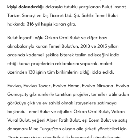
kişiyi dolandırdığı
iddiasıyla tutuklu yargılanan Bulut İnşaat
Turizm Sanayi ve Dış Ticaret Ltd. Şti. Sahibi Temel Bulut
hakkında
316 yıl hapis
kararı çıktı.
Bulut İnşaat’ı oğlu Özkan Oral Bulut ve diğer bazı
akrabalarıyla kuran Temel Bulut’un, 2013 ve 2015 yılları
arasında kademeli şekilde biterek teslim edileceğini iddia
ettiği konut projelerinin reklamlarını yaparak, maket
üzerinden 130 işinin tüm birikimlerini aldığı iddia edildi.
Evviva, Evviva Tower, Evviva Home, Evviva Nirvana, Evviva
Gümüşcity gibi isimlerle tanıtılan projeler, temeller atılmadan
görücüye çıktı ve ev sahibi olmak isteyenlere satılmaya
başlandı. Temel Bulut ve oğulları Özkan Oral Bulut, Volkan
Vural Bulut, yeğeni Alper Fatih Bulut, eşi Ecem Bulut ve satış
danışmanı Mine Turgut’tan oluşan aile şirketi yöneticileri için
“tacir veya şirket yöneticileri ile kooperatif yöneticilerinin