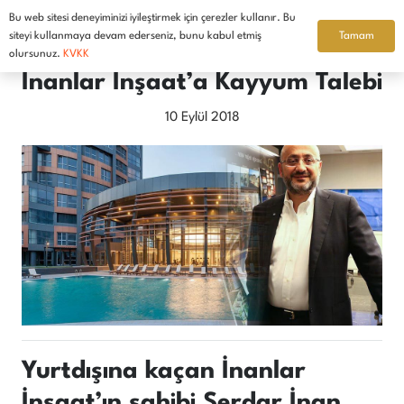
Bu web sitesi deneyiminizi iyileştirmek için çerezler kullanır. Bu
Türkçe
Tamam
siteyi kullanmaya devam ederseniz, bunu kabul etmiş
olursunuz.
KVKK
İnanlar İnşaat’a Kayyum Talebi
10 Eylül 2018
Yurtdışına kaçan İnanlar
İnşaat’ın sahibi Serdar İnan